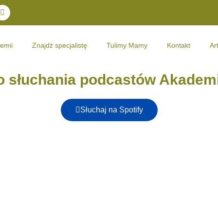
T
w
i
t
t
emii
Znajdź specjalistę
Tulimy Mamy
Kontakt
Ar
e
r
 słuchania podcastów Akadem
Słuchaj na Spotify