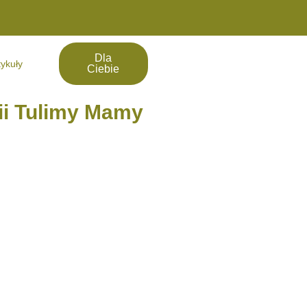
Dla
tykuły
Ciebie
ii Tulimy Mamy