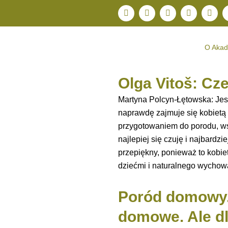
Przejdź
F
I
Y
L
S
a
n
o
i
p
do
c
s
u
n
o
treści
e
t
t
k
t
b
a
u
e
i
O Akad
o
g
b
d
f
o
r
e
i
y
k
a
n
m
Olga Vitoš: Cz
Martyna Polcyn-Łętowska: Jes
naprawdę zajmuje się kobietą 
przygotowaniem do porodu, w
najlepiej się czuję i najbard
przepiękny, ponieważ to kobie
dziećmi i naturalnego wychow
Poród domowy.
domowe. Ale dla