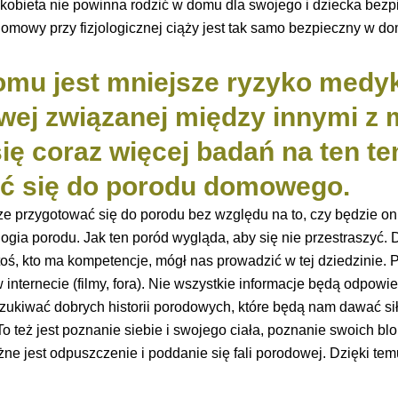
obieta nie powinna rodzić w domu dla swojego i dziecka bezp
omowy przy fizjologicznej ciąży jest tak samo bezpieczny w dom
mu jest mniejsze ryzyko medyka
ej związanej między innymi z 
się coraz więcej badań na ten t
ać się do porodu domowego.
e przygotować się do porodu bez względu na to, czy będzie on
ologia porodu. Jak ten poród wygląda, aby się nie przestraszyć. 
ktoś, kto ma kompetencje, mógł nas prowadzić w tej dziedzinie
w internecie (filmy, fora). Nie wszystkie informacje będą odpowie
ukiwać dobrych historii porodowych, które będą nam dawać sił
o też jest poznanie siebie i swojego ciała, poznanie swoich bl
żne jest odpuszczenie i poddanie się fali porodowej. Dzięki tem