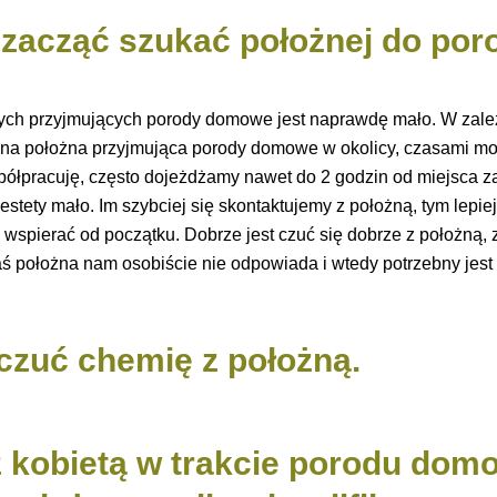
j zacząć szukać położnej do por
żnych przyjmujących porody domowe jest naprawdę mało. W zale
dna położna przyjmująca porody domowe w okolicy, czasami moż
spółpracuję, często dojeżdżamy nawet do 2 godzin od miejsca 
stety mało. Im szybciej się skontaktujemy z położną, tym lepiej.
s wspierać od początku. Dobrze jest czuć się dobrze z położną,
ś położna nam osobiście nie odpowiada i wtedy potrzebny jest
oczuć chemię z położną.
z kobietą w trakcie porodu do