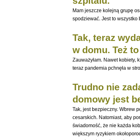
szpitalu.
Mam jeszcze kolejną grupę osób
spodziewać. Jest to wszystko 
Tak, teraz wyda
w domu. Też t
Zauważyłam. Nawet kobiety, kt
teraz pandemia pchnęła w str
Trudno nie zada
domowy jest b
Tak, jest bezpieczny. Wbrew p
cesarskich. Natomiast, aby p
świadomość, że nie każda kob
większym ryzykiem okołoporodo