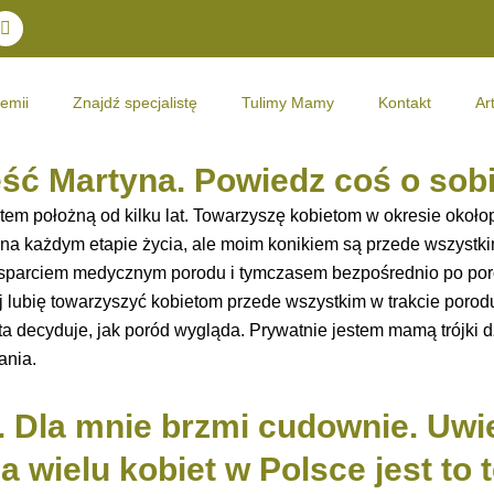
T
w
i
t
t
emii
Znajdź specjalistę
Tulimy Mamy
Kontakt
Ar
e
r
eść Martyna. Powiedz coś o sobi
tem położną od kilku lat. Towarzyszę kobietom w okresie okoł
na każdym etapie życia, ale moim konikiem są przede wszystki
sparciem medycznym porodu i tymczasem bezpośrednio po por
ziej lubię towarzyszyć kobietom przede wszystkim w trakcie por
ta decyduje, jak poród wygląda. Prywatnie jestem mamą trójki dz
ania.
 Dla mnie brzmi cudownie. Uwi
 wielu kobiet w Polsce jest to 