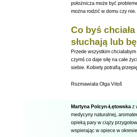
położnicza może być problemem
można rodzić w domu czy nie
Co byś chciała
słuchają lub b
Przede wszystkim chciałabym 
czymś co daje siłę na całe życ
siebie. Kobiety potrafią przep
Rozmawiała Olga Vitoš
Martyna Polcyn-Łętowska
z 
medycyny naturalnej, aromate
opieką pary w ciąży przygoto
wspierając w opiece w okresie 