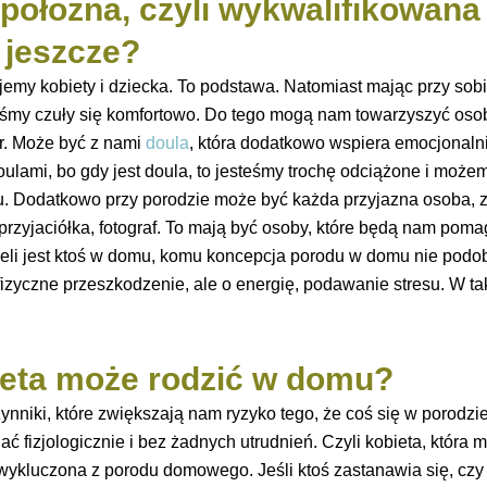
położna, czyli wykwalifikowana
 jeszcze?
emy kobiety i dziecka. To podstawa. Natomiast mając przy so
śmy czuły się komfortowo. Do tego mogą nam towarzyszyć osob
er. Może być z nami
doula
, która dodatkowo wspiera emocjonalnie
lami, bo gdy jest doula, to jesteśmy trochę odciążone i możem
 Dodatkowo przy porodzie może być każda przyjazna osoba, z 
 przyjaciółka, fotograf. To mają być osoby, które będą nam pom
eli jest ktoś w domu, komu koncepcja porodu w domu nie podo
fizyczne przeszkodzenie, ale o energię, podawanie stresu. W taki
ieta może rodzić w domu?
ynniki, które zwiększają nam ryzyko tego, że coś się w porodzie
 fizjologicznie i bez żadnych utrudnień. Czyli kobieta, która 
 wykluczona z porodu domowego. Jeśli ktoś zastanawia się, czy 