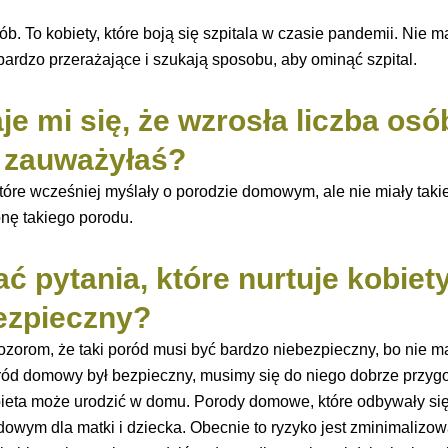
. To kobiety, które boją się szpitala w czasie pandemii. Nie m
bardzo przerażające i szukają sposobu, aby ominąć szpital.
je mi się, że wzrosła liczba osó
o zauważyłaś?
óre wcześniej myślały o porodzie domowym, ale nie miały takiej
onę takiego porodu.
ć pytania, które nurtuje kobiet
ezpieczny?
ozorom, że taki poród musi być bardzo niebezpieczny, bo nie ma
oród domowy był bezpieczny, musimy się do niego dobrze przyg
ieta może urodzić w domu. Porody domowe, które odbywały się 
wym dla matki i dziecka. Obecnie to ryzyko jest zminimalizow