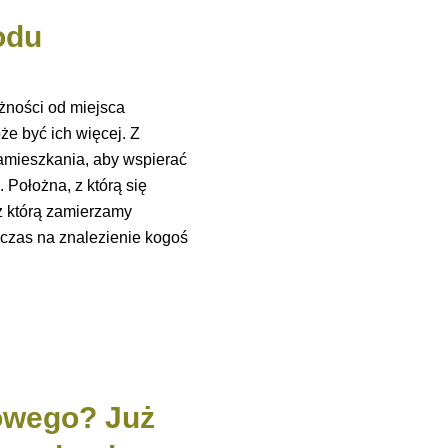
odu
żności od miejsca
e być ich więcej. Z
zamieszkania, aby wspierać
 Położna, z którą się
 z którą zamierzamy
 czas na znalezienie kogoś
mowego? Już