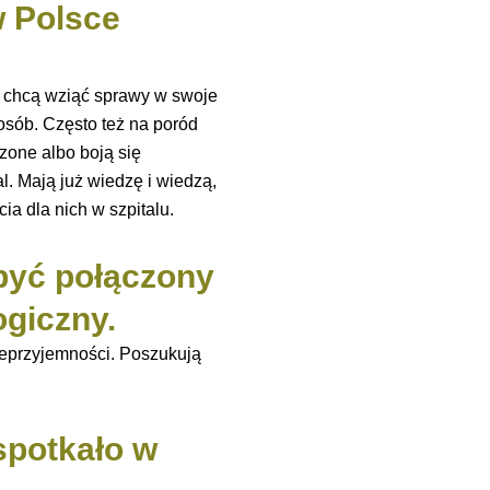
w Polsce
e chcą wziąć sprawy w swoje
 osób. Często też na poród
dzone albo boją się
al. Mają już wiedzę i wiedzą,
ia dla nich w szpitalu.
 być połączony
ogiczny.
nieprzyjemności. Poszukują
spotkało w