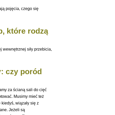
ają pojęcia, czego się
b, które rodzą
 wewnętrznej siły przebicia,
y: czy poród
my za ścianą sali do cięć
otować. Musimy mieć też
kiedyś, wiązały się z
ane. Jeżeli są