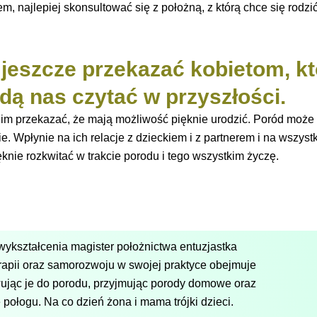
, najlepiej skonsultować się z położną, z którą chce się rodz
.
 jeszcze przekazać kobietom, k
ędą nas czytać w przyszłości.
im przekazać, że mają możliwość pięknie urodzić. Poród moż
ie. Wpłynie na ich relacje z dzieckiem i z partnerem i na wszystk
ięknie rozkwitać w trakcie porodu i tego wszystkim życzę.
wykształcenia magister położnictwa entuzjastka
rapii oraz samorozwoju w swojej praktyce obejmuje
wując je do porodu, przyjmując porody domowe oraz
połogu. Na co dzień żona i mama trójki dzieci.