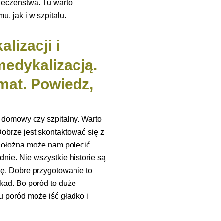
ieczeństwa. Tu warto
u, jak i w szpitalu.
lizacji i
medykalizacją.
emat. Powiedz,
 domowy czy szpitalny. Warto
Dobrze jest skontaktować się z
. Położna może nam polecić
dnie. Nie wszystkie historie są
ę. Dobre przygotowanie to
okad. Bo poród to duże
u poród może iść gładko i