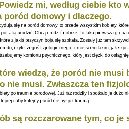
 Powiedz mi, według ciebie kto 
a poród domowy i dlaczego.
cydują się na poród domowy, to przede wszystkim kobiety, któr
e potrafią urodzić. Chcą urodzić dobrze. To taka pierwsza grupa
tóre z jakiś przyczyn boją się szpitala. Zostały już tam skrzyw
orodu, czyli czegoś fizjologicznego, z miejscem takim, jak szpit
zebujemy komfortu psychicznego, który jest ciężki do osiągnięc
które wiedzą, że poród nie musi
o nie musi. Zwłaszcza ten fizjol
biety po traumie porodowej. Już raz rodziły i spotkało je dużo 
lepiej i aby kolejny poród nie był już traumą.
b są rozczarowane tym, co je 