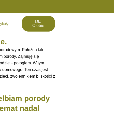
Dla
tykuły
Ciebie
e.
oporodowym. Położna tak
m porody. Zajmuję się
odzie – połogiem. W tym
odu domowego. Ten czas jest
ieci, zwolennikiem bliskości z
elbiam porody
temat nadal