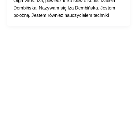
Olga Vitoš: Iza, powiedz kilka słów o sobie. Izabela
Dembińska: Nazywam się Iza Dembińska. Jestem
położną. Jestem również nauczycielem techniki