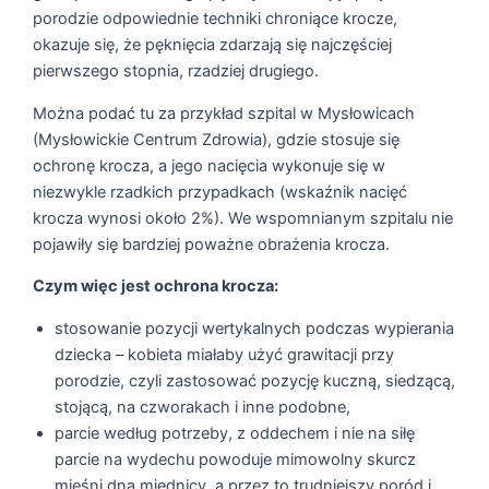
porodzie odpowiednie techniki chroniące krocze,
okazuje się, że pęknięcia zdarzają się najczęściej
pierwszego stopnia, rzadziej drugiego.
Można podać tu za przykład szpital w Mysłowicach
(Mysłowickie Centrum Zdrowia), gdzie stosuje się
ochronę krocza, a jego nacięcia wykonuje się w
niezwykle rzadkich przypadkach (wskaźnik nacięć
krocza wynosi około 2%). We wspomnianym szpitalu nie
pojawiły się bardziej poważne obrażenia krocza.
Czym więc jest ochrona krocza:
stosowanie pozycji wertykalnych podczas wypierania
dziecka – kobieta miałaby użyć grawitacji przy
porodzie, czyli zastosować pozycję kuczną, siedzącą,
stojącą, na czworakach i inne podobne,
parcie według potrzeby, z oddechem i nie na siłę
parcie na wydechu powoduje mimowolny skurcz
mięśni dna miednicy, a przez to trudniejszy poród i