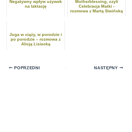
Negatywny wpływ używek
Motherblessing, czyli
na laktację
Celebracja Matki -
rozmowa z Martą Siwińską
17 listopada, 2025
4 lipca, 2024
Joga w ciąży, w porodzie i
po porodzie – rozmowa z
Alicją Lisiecką
9 czerwca, 2023
POPRZEDNI
NASTĘPNY