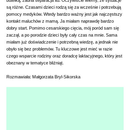
butelką, żadna separacja itd. Oczywiście wiemy, że sytuacje
są różne. Czasami dzieci rodzą się za wcześnie i potrzebują
pomocy medyków. Wtedy bardzo ważny jest jak najczęstszy
kontakt maluchów z mamą. Ja miałam naprawdę bardzo
dobry start. Pomimo cesarskiego cięcia, mój poród sam się
zaczął, a po porodzie dzieci były cały czas na mnie. Sama
miałam już doświadczenie i potrzebną wiedzę, a jednak nie
obyło się bez problemów. Tu kluczowe jest mieć w razie
czego wsparcie rodziny oraz doradcę laktacyjnego, który jest
obeznany w tematyce bliźniąt.
Rozmawiała: Małgorzata Bryl-Sikorska