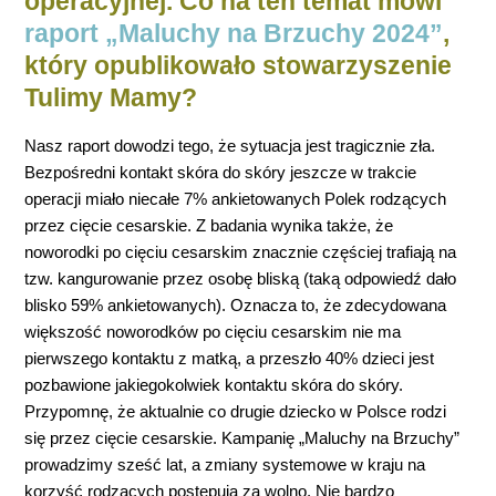
operacyjnej. Co na ten temat mówi
raport „Maluchy na Brzuchy 2024”
,
który opublikowało stowarzyszenie
Tulimy Mamy?
Nasz raport dowodzi tego, że sytuacja jest tragicznie zła.
Bezpośredni kontakt skóra do skóry jeszcze w trakcie
operacji miało niecałe 7% ankietowanych Polek rodzących
przez cięcie cesarskie. Z badania wynika także, że
noworodki po cięciu cesarskim znacznie częściej trafiają na
tzw. kangurowanie przez osobę bliską (taką odpowiedź dało
blisko 59% ankietowanych). Oznacza to, że zdecydowana
większość noworodków po cięciu cesarskim nie ma
pierwszego kontaktu z matką, a przeszło 40% dzieci jest
pozbawione jakiegokolwiek kontaktu skóra do skóry.
Przypomnę, że aktualnie co drugie dziecko w Polsce rodzi
się przez cięcie cesarskie. Kampanię „Maluchy na Brzuchy”
prowadzimy sześć lat, a zmiany systemowe w kraju na
korzyść rodzących postępują za wolno. Nie bardzo